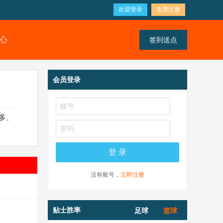
欢迎登录
免费注册
心
签到送点
会员登录
多、
没有账号，
立即注册
贴士胜率
足球
篮球