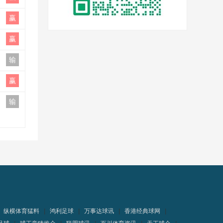
赢
赢
输
赢
输
纵横体育猛料
|
鸿利足球
|
万事达球讯
|
香港经典球网
|