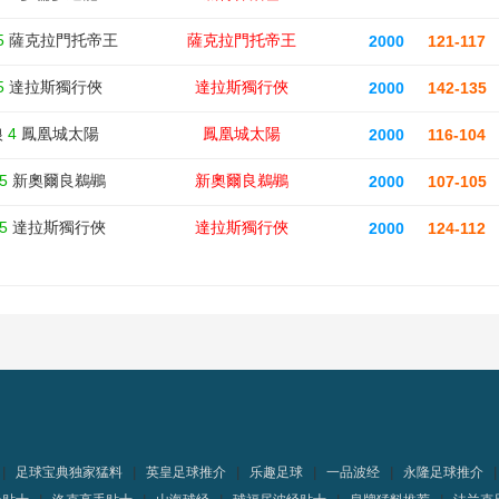
5
薩克拉門托帝王
薩克拉門托帝王
2000
121-117
5
達拉斯獨行俠
達拉斯獨行俠
2000
142-135
狼
4
鳳凰城太陽
鳳凰城太陽
2000
116-104
.5
新奧爾良鵜鶘
新奧爾良鵜鶘
2000
107-105
.5
達拉斯獨行俠
達拉斯獨行俠
2000
124-112
|
足球宝典独家猛料
|
英皇足球推介
|
乐趣足球
|
一品波经
|
永隆足球推介
|