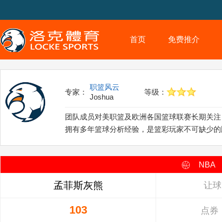
首页
免费推介
职篮风云
专家：
等级：
Joshua
团队成员对美职篮及欧洲各国篮球联赛长期关注
拥有多年篮球分析经验，是篮彩玩家不可缺少的
NBA
孟菲斯灰熊
让球
103
点券