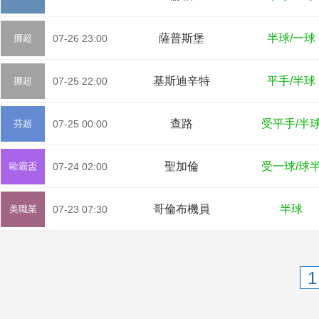
薩普斯堡
半球/一球
挪超
07-26 23:00
基斯迪辛特
平手/半球
挪超
07-25 22:00
查路
受平手/半
芬超
07-25 00:00
聖加倫
受一球/球
歐霸盃
07-24 02:00
哥倫布機員
半球
美職業
07-23 07:30
1