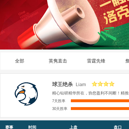
全部
英隽直击
雷霆先锋
球王绝杀
Liam
精心钻研精华所在，协您盈利不间断！精推
7天胜率
30天胜率
赛事
时间
上盘
盘口