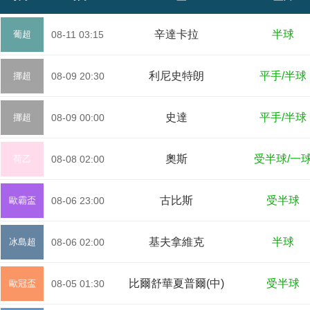
辛達卡拉
半球
葡超
08-11 03:15
利尼史特朗
平手/半球
挪超
08-09 20:30
史達
平手/半球
挪超
08-09 00:00
奧斯
受半球/一
荷乙
08-08 02:00
古比斯
受半球
歐霸盃
08-06 23:00
基夫拿維克
半球
冰島超
08-06 02:00
比爾舒華夏普爾(中)
受半球
歐冠盃
08-05 01:30