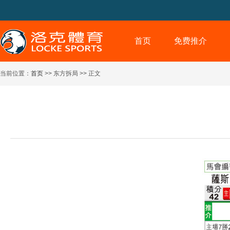
首页
免费推介
当前位置：
首页
>> 东方拆局 >> 正文