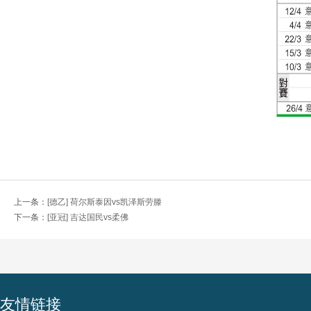
上一条：
[德乙] 荷尔斯泰因vs凯泽斯劳滕
下一条：
[亚冠] 吉达国民vs柔佛
友情链接