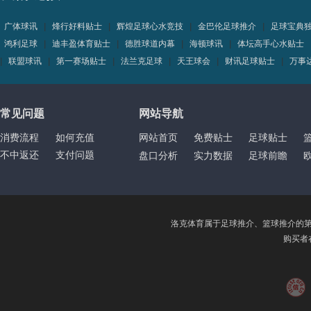
广体球讯
|
烽行好料贴士
|
辉煌足球心水竞技
|
金巴伦足球推介
|
足球宝典
鸿利足球
|
迪丰盈体育贴士
|
德胜球道内幕
|
海顿球讯
|
体坛高手心水贴士
|
联盟球讯
|
第一赛场贴士
|
法兰克足球
|
天王球会
|
财讯足球贴士
|
万事
常见问题
网站导航
消费流程
如何充值
网站首页
免费贴士
足球贴士
不中返还
支付问题
盘口分析
实力数据
足球前瞻
洛克体育属于足球推介、篮球推介的
购买者