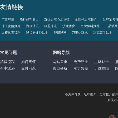
友情链接
广体球讯
|
烽行好料贴士
|
辉煌足球心水竞技
|
金巴伦足球推介
|
足球宝典
球王竞猜推介
|
海顿球讯
|
联盟球讯
|
沙龙体育
|
皇牌猛料推荐
|
一品波经
纵横体育猛料
|
球福居波经贴士
|
智博球讯
|
万事达球讯
|
洛克高手贴士
|
常见问题
网站导航
消费流程
如何充值
网站首页
免费贴士
足球贴士
不中返还
支付问题
盘口分析
实力数据
足球前瞻
洛克体育属于足球推介、篮球推介的
购买者