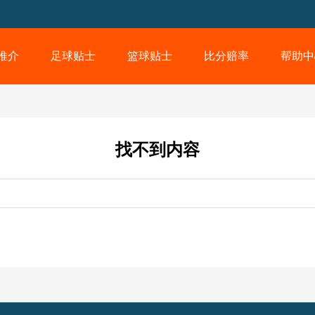
推介
足球贴士
篮球贴士
比分赔率
帮助中
找不到内容