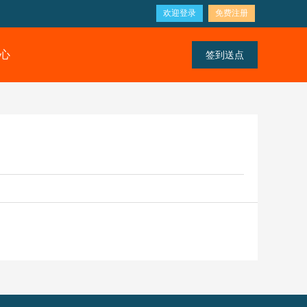
欢迎登录
免费注册
心
签到送点