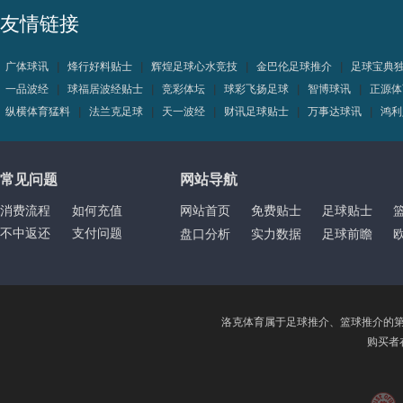
友情链接
广体球讯
|
烽行好料贴士
|
辉煌足球心水竞技
|
金巴伦足球推介
|
足球宝典
一品波经
|
球福居波经贴士
|
竞彩体坛
|
球彩飞扬足球
|
智博球讯
|
正源体
纵横体育猛料
|
法兰克足球
|
天一波经
|
财讯足球贴士
|
万事达球讯
|
鸿利
常见问题
网站导航
消费流程
如何充值
网站首页
免费贴士
足球贴士
不中返还
支付问题
盘口分析
实力数据
足球前瞻
洛克体育属于足球推介、篮球推介的
购买者