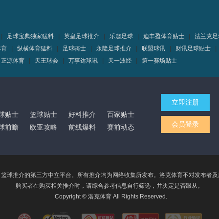
|
足球宝典独家猛料
|
英皇足球推介
|
乐趣足球
|
迪丰盈体育贴士
|
法兰克足
体育
|
纵横体育猛料
|
足球骑士
|
永隆足球推介
|
联盟球讯
|
财讯足球贴士
|
正源体育
|
天王球会
|
万事达球讯
|
天一波经
|
第一赛场贴士
立即注册
球贴士
篮球贴士
好料推介
百家贴士
会员登录
球前瞻
欧亚攻略
前线爆料
赛前动态
、篮球推介的第三方中立平台。所有推介均为网络收集所发布。洛克体育不对发布者及
购买者在购买相关推介时，请综合参考信息自行筛选，并决定是否跟从。
Copyright © 洛克体育 All Rights Reserved.