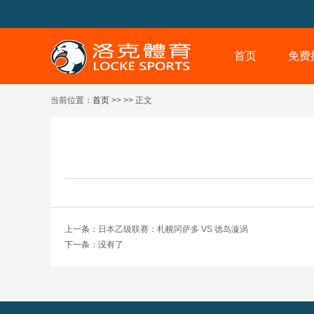
首页
免费
当前位置：
首页
>> >> 正文
上一条：
日本乙级联赛：札幌冈萨多 VS 德岛漩涡
下一条：没有了