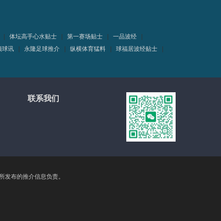
|
体坛高手心水贴士
|
第一赛场贴士
|
一品波经
|
顿球讯
|
永隆足球推介
|
纵横体育猛料
|
球福居波经贴士
|
联系我们
所发布的推介信息负责。