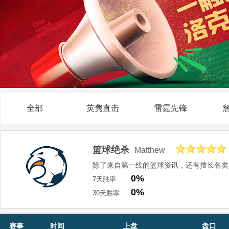
全部
英隽直击
雷霆先锋
篮球绝杀
Matthew
除了来自第一线的篮球资讯，还有擅长各类
0%
7天胜率
0%
30天胜率
赛事
时间
上盘
盘口