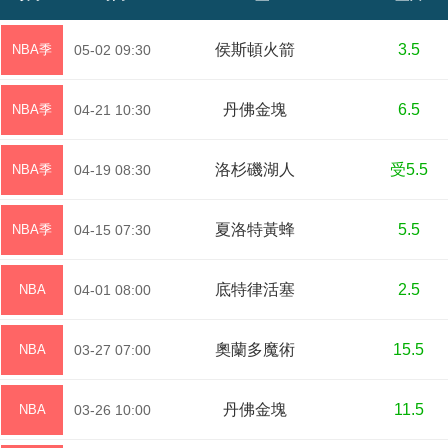
侯斯頓火箭
3.5
NBA季
05-02 09:30
後
丹佛金塊
6.5
NBA季
04-21 10:30
後
洛杉磯湖人
受5.5
NBA季
04-19 08:30
後
夏洛特黃蜂
5.5
NBA季
04-15 07:30
後
底特律活塞
2.5
NBA
04-01 08:00
奧蘭多魔術
15.5
NBA
03-27 07:00
丹佛金塊
11.5
NBA
03-26 10:00