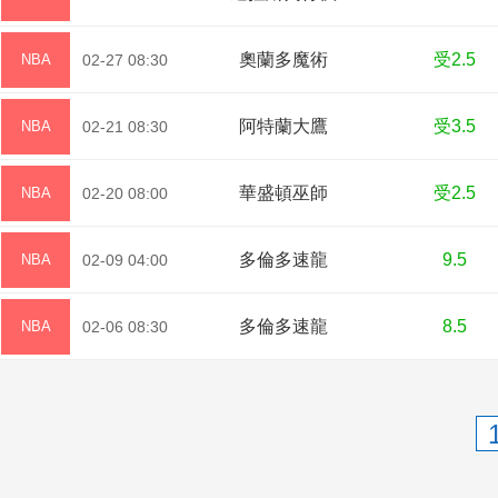
奧蘭多魔術
受2.5
NBA
02-27 08:30
阿特蘭大鷹
受3.5
NBA
02-21 08:30
華盛頓巫師
受2.5
NBA
02-20 08:00
多倫多速龍
9.5
NBA
02-09 04:00
多倫多速龍
8.5
NBA
02-06 08:30