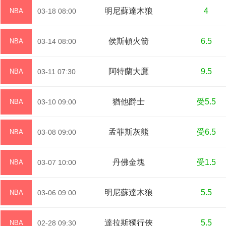
明尼蘇達木狼
4
NBA
03-18 08:00
侯斯頓火箭
6.5
NBA
03-14 08:00
阿特蘭大鷹
9.5
NBA
03-11 07:30
猶他爵士
受5.5
NBA
03-10 09:00
孟菲斯灰熊
受6.5
NBA
03-08 09:00
丹佛金塊
受1.5
NBA
03-07 10:00
明尼蘇達木狼
5.5
NBA
03-06 09:00
達拉斯獨行俠
5.5
NBA
02-28 09:30