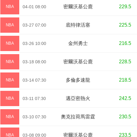
後
密爾沃基公鹿
229.5
NBA
04-01 08:00
底特律活塞
225.5
NBA
03-27 07:00
金州勇士
216.5
NBA
03-26 10:00
密爾沃基公鹿
228.5
NBA
03-18 08:00
多倫多速龍
218.5
NBA
03-14 07:30
邁亞密熱火
242.5
NBA
03-11 07:30
奧克拉荷馬雷霆
230.5
NBA
03-10 07:30
密爾沃基公鹿
233.5
NBA
03-08 09:00