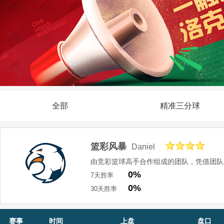
全部
精准三分球
篮彩风暴
Daniel
由竞彩篮球高手合作组成的团队，凭借团队
0%
7天胜率
0%
30天胜率
赛事
时间
上盘
盘口