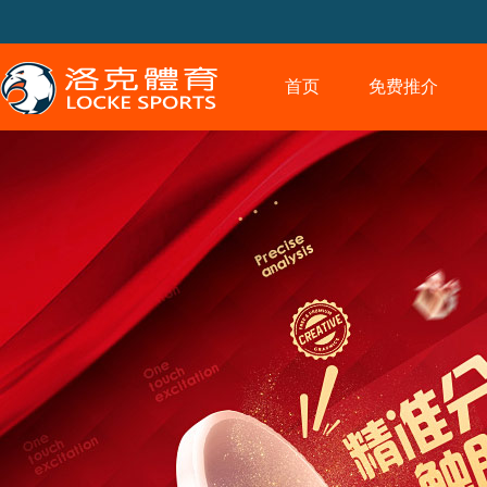
首页
免费推介