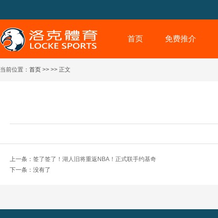
首页
免费推介
当前位置：
首页
>> >> 正文
上一条：
签了签了！湖人旧将重返NBA！正式联手约基奇
下一条：没有了