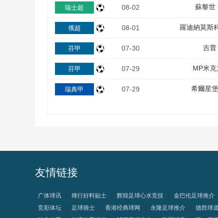
蘇黎世
08-02
瑞士超
羅迪納莫斯
08-01
俄超
吉
07-30
芬甲
MP米
07-29
芬甲
希爾星
07-29
瑞典甲
友情链接
广体球讯
|
烽行好料贴士
|
辉煌足球心水竞技
|
金巴伦足球推介
竞彩体坛
|
足球骑士
|
香港经典球网
|
永隆足球推介
|
德胜球