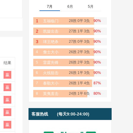
7月
6月
5月
1
五福临门
28
胜
0
平
3
负
90%
2
凯旋出击
27
胜
1
平
3
负
90%
3
球王绝杀
27
胜
0
平
3
负
90%
4
詹士大小
26
胜
2
平
3
负
90%
5
雷霆先锋
26
胜
2
平
3
负
90%
结果
6
火线狙击
26
胜
1
平
3
负
90%
赢
7
泰勒大小
26
胜
1
平
4
负
87%
赢
8
英隽直击
24
胜
1
平
6
负
80%
赢
赢
客服热线
(每天9:00-24:00)
赢