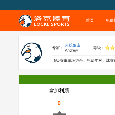
首页
免费
火线狙击
专家：
等级：
Andrew
顶级赛事单场绝杀，凭多年对足球赛
雷加利斯
0