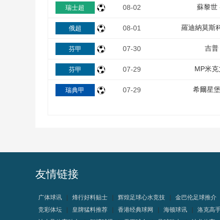
蘇黎世
08-02
瑞士超
羅迪納莫斯
08-01
俄超
吉
07-30
芬甲
MP米
07-29
芬甲
希爾星
07-29
瑞典甲
友情链接
广体球讯
|
烽行好料贴士
|
辉煌足球心水竞技
|
金巴伦足球推介
竞彩体坛
|
皇牌猛料推荐
|
香港经典球网
|
海顿球讯
|
洛克高