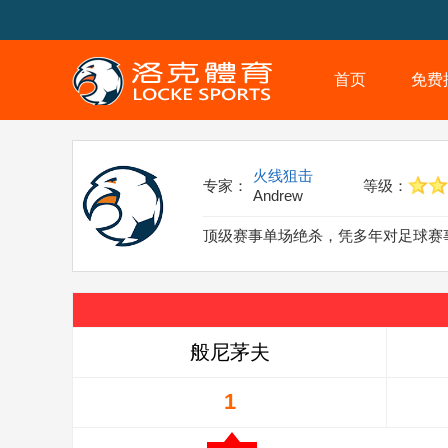
首页
免费
火线狙击
专家：
等级：
Andrew
顶级赛事单场绝杀，凭多年对足球赛
般尼茅夫
1