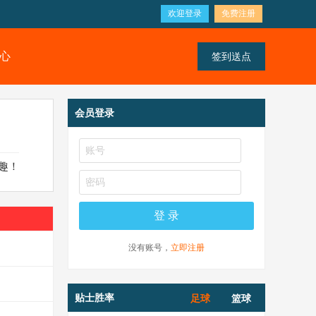
欢迎登录
免费注册
心
签到送点
会员登录
趣！
没有账号，
立即注册
贴士胜率
足球
篮球