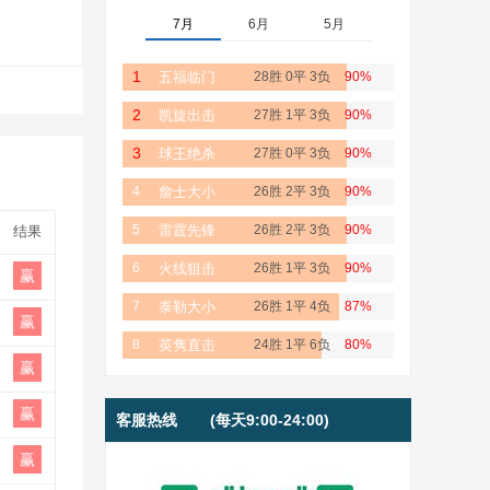
7月
6月
5月
1
五福临门
28
胜
0
平
3
负
90%
2
凯旋出击
27
胜
1
平
3
负
90%
3
球王绝杀
27
胜
0
平
3
负
90%
4
詹士大小
26
胜
2
平
3
负
90%
5
雷霆先锋
26
胜
2
平
3
负
90%
结果
6
火线狙击
26
胜
1
平
3
负
90%
赢
7
泰勒大小
26
胜
1
平
4
负
87%
赢
8
英隽直击
24
胜
1
平
6
负
80%
赢
赢
客服热线
(每天9:00-24:00)
赢