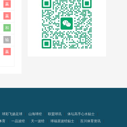
赢
赢
和
输
赢
球彩飞扬足球
|
山海球经
|
联盟球讯
|
体坛高手心水贴士
|
体育
|
一品波经
|
天一波经
|
球福居波经贴士
|
百川体育资讯
|