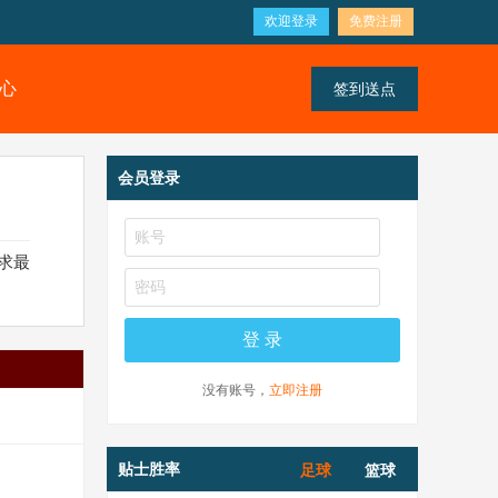
欢迎登录
免费注册
心
签到送点
会员登录
求最
没有账号，
立即注册
贴士胜率
足球
篮球