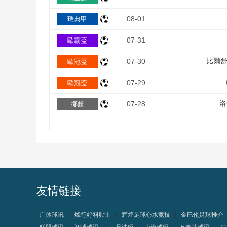
08-01
瑞典甲
07-31
歐霸盃
比爾舒
07-30
歐冠盃
07-29
歐冠盃
07-28
挪超
友情链接
广体球讯
|
烽行好料贴士
|
辉煌足球心水竞技
|
金巴伦足球推介