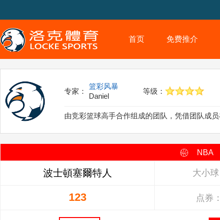
首页
免费推介
篮彩风暴
专家：
等级：
Daniel
由竞彩篮球高手合作组成的团队，凭借团队成员
NBA
波士頓塞爾特人
大小球
123
点券