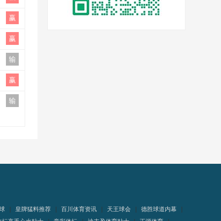
赢
赢
输
赢
输
球
|
皇牌猛料推荐
|
百川体育资讯
|
天王球会
|
德胜球道内幕
|