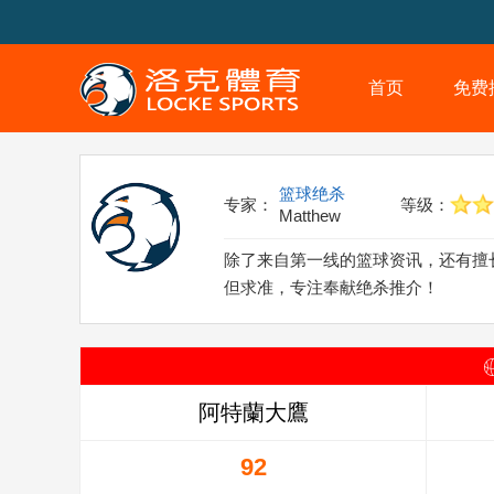
首页
免费
篮球绝杀
专家：
等级：
Matthew
除了来自第一线的篮球资讯，还有擅
但求准，专注奉献绝杀推介！
阿特蘭大鷹
92