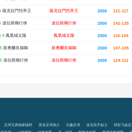
5
薩克拉門托帝王
薩克拉門托帝王
2000
121-117
5
達拉斯獨行俠
達拉斯獨行俠
2000
142-135
狼
4
鳳凰城太陽
鳳凰城太陽
2000
116-104
.5
新奧爾良鵜鶘
新奧爾良鵜鶘
2000
107-105
.5
達拉斯獨行俠
達拉斯獨行俠
2000
124-112
|
足球宝典独家猛料
|
英皇足球推介
|
乐趣足球
|
洛克高手贴士
|
球彩飞扬足