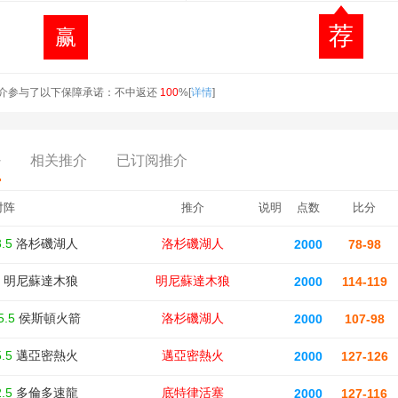
荐
赢
介参与了以下保障承诺：不中返还
100
%[
详情
]
杀
相关推介
已订阅推介
对阵
推介
说明
点数
比分
3.5
洛杉磯湖人
洛杉磯湖人
2000
78-98
明尼蘇達木狼
明尼蘇達木狼
2000
114-119
5.5
侯斯頓火箭
洛杉磯湖人
2000
107-98
5.5
邁亞密熱火
邁亞密熱火
2000
127-126
2.5
多倫多速龍
底特律活塞
2000
127-116