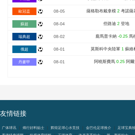
薩格勒布戴拿模
2
考諾薩
08-05
歐冠盃
些路迪
2
登地
08-04
蘇超
龐馬普卡納
-0.25
馬
08-02
瑞典超
莫斯科中央陸軍
1
蘇維
08-01
俄超
阿曉斯費馬
0.25
阿爾
08-01
丹麥甲
友情链接
广体球讯
|
烽行好料贴士
|
辉煌足球心水竞技
|
金巴伦足球推介
|
足球宝典